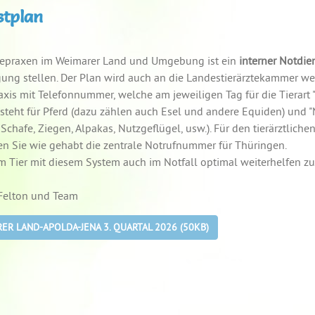
stplan
rdepraxen im Weimarer Land und Umgebung ist ein
interner Notdie
gung stellen. Der Plan wird auch an die Landestierärztekammer we
axis mit Telefonnummer, welche am jeweiligen Tag für die Tierart "P
" steht für Pferd (dazu zählen auch Esel und andere Equiden) und "N
chafe, Ziegen, Alpakas, Nutzgeflügel, usw.). Für den tierärztliche
len Sie wie gehabt die zentrale Notrufnummer für Thüringen.
m Tier mit diesem System auch im Notfall optimal weiterhelfen z
 Felton und Team
R LAND-APOLDA-JENA 3. QUARTAL 2026 (50KB)