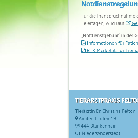
Notdienstregelun
Für die Inanspruchnahme d
Feiertagen, wird laut
Ge
„Notdienstgebühr“ in der G
Informationen für Patien
BTK Merkblatt für Tierha
TIERARZTPRAXIS FELTO
Tierärztin Dr. Christina Felton
An den Linden 19
99444
Blankenhain
OT Niedersynderstedt